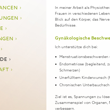
LANCEN
In meiner Arbeit als Physiothe
Frauen in verschiedenen Leben
UNGEN
Blick auf den Körper, das Nerv
Bedürfnisse.
E
Gynäkologische Beschw
GEN
Ich unterstütze dich bei:
Menstruationsbeschwerden
NDE
Endometriose (begleitend, 
AFT
Schmerzen)
Unerfülltem Kinderwunsch (f
Chronischen Unterbauchsc
Ziel ist es, Spannungen zu lös
Zusammenspiel von Organen, 
verbessern.