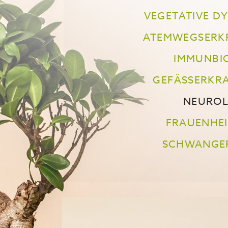
VEGETATIVE D
ATEMWEGSERK
IMMUNBI
GEFÄSSERKR
NEUROL
FRAUENHE
SCHWANGE