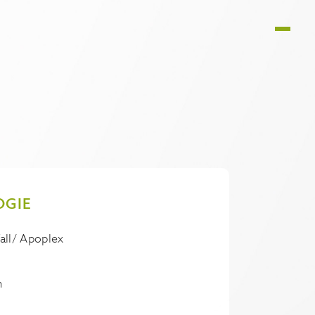
OGIE
all/ Apoplex
n